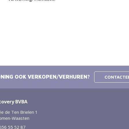
NING OOK VERKOPEN/VERHUREN?
CONTACTE
covery BVBA
e de Ten Brielen 1
omen-Waasten
)56 55 52 87