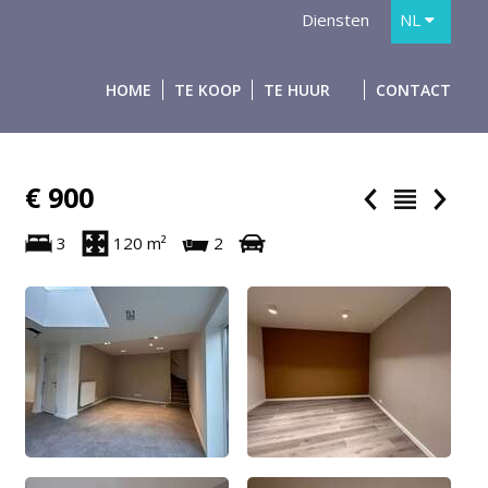
Diensten
NL
FR
HOME
TE KOOP
TE HUUR
CONTACT
€ 900
3
120 m²
2