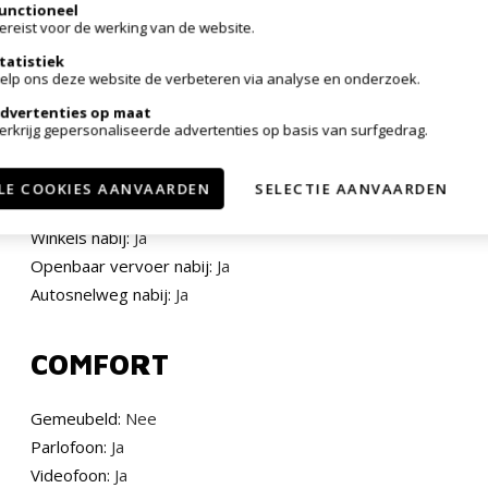
unctioneel
ereist voor de werking van de website.
tatistiek
elp ons deze website de verbeteren via analyse en onderzoek.
dvertenties op maat
LIGGING
erkrijg gepersonaliseerde advertenties op basis van surfgedrag.
Buurt:
Rustig
LE COOKIES AANVAARDEN
SELECTIE AANVAARDEN
School nabij:
Ja
Winkels nabij:
Ja
Openbaar vervoer nabij:
Ja
Autosnelweg nabij:
Ja
COMFORT
Gemeubeld:
Nee
Parlofoon:
Ja
Videofoon:
Ja