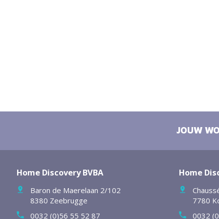
JOUW WO
Home Discovery BVBA
Home Dis
Baron de Maerelaan 2/102
Chaussé
8380 Zeebrugge
7780 K
0032 (0)56 55 52 87
0032 (0