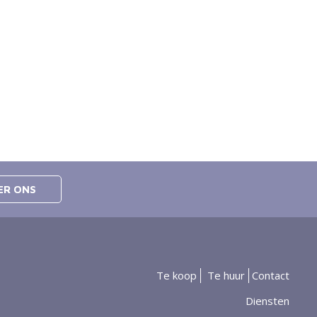
ER ONS
Te koop
Te huur
Contact
Diensten