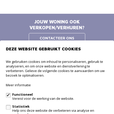
JOUW WONING OOK
VERKOPEN/VERHUREN?
CONTACTEER ONS
DEZE WEBSITE GEBRUIKT COOKIES
Home Discovery BVBA
We gebruiken cookies om inhoud te personaliseren, gebruik te
analyseren, en om onze website en dienstverlening te
Baron de Maerelaan 2/102
verbeteren. Gelieve de volgende cookies te aanvaarden om uw
8380 Zeebrugge
bezoek te optimaliseren.
Home Discovery BVBA
Meer informatie
Chaussée de Ten Brielen 1
7780 Komen-Waasten
Functioneel
Vereist voor de werking van de website.
Statistiek
Te koop
Te huur
Contact
Help ons deze website de verbeteren via analyse en