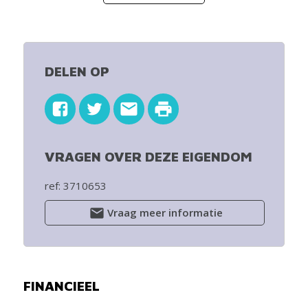
hebben extra ruime terrassen met glasafscherming
tegen de wind. Deze glasbalustrades met klaar glas
garanderen een maximale transparantie voor de
bewoners van de verblijven naar het voorliggende
plein, de Leie en de groene gordel ! Op de 2 meter
DELEN OP
brede terrassen kunnen ruime tafels, zitbanken en
ligzetels worden gezet. Ze vormen als het ware een
verlengde van de leefruimte. De bewoners krijgen
gratis zon en elke dag opnieuw een adembenemend
zicht. De verblijven hebben een "master bedroom"
VRAGEN OVER DEZE EIGENDOM
waarin de badkamer volledig is geïntegreerd in de
slaapkamer. Er is ruim voldoende ondergrondse
parkeergelegenheid. De living is telkens ruim ingepland
ref: 3710653
met geïntegreerde keukenhoek en eetruimte.
Vraag meer informatie
De nieuwe residentie is in een stijlvolle hedendaagse
architectuur ontworpen, met gebruik van duurzame
materialen en verfijnde afwerking die bijdragen tot een
volmaakt leef- en wooncomfort. (lasten : 50 €/maand)
Voor zicht op de Leie.
FINANCIEEL