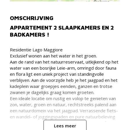
OMSCHRIJVING
APPARTEMENT 2 SLAAPKAMERS EN 2
BADKAMERS !
Residentie Lago Maggiore
Exclusief wonen aan het water in het groen.
Aan de rand van het natuurreservaat, uitkijkend op het
water van een bosrijke Leie-arm, omringd door fauna
en flora ligt een uniek project van standingvolle
verblijven. Aan de voorzijde heb je het jaagpad en het
kadeplein waar groepjes eenden, ganzen en trotse
zwanen je dagelijks graag komen groeten.
Een ideale locatie om rustig en volop te genieten van
zon, water, groen en natuur, rechtstreeks palend aan
een natuurdomein via het jaagpad. Verrassende fiets-
en wandel- of joggingspaden en pure natuurbeleving
zorgen voor een rustgevende en ontspannen sfeer.
Lees meer
De verblijven zijn pal naar het zuiden gericht en