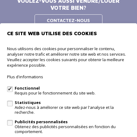
VOULEZ-VOUS AUSSI VENDRE/LOUER
VOTRE BIEN?
CONTACTEZ-NOUS
CE SITE WEB UTILISE DES COOKIES
Home Discovery SPRL
Nous utilisons des cookies pour personnaliser le contenu,
analyser notre trafic et améliorer notre site web et nos services.
Baron de Maerelaan 2/102
Veuillez accepter les cookies suivants pour obtenir la meilleure
8380 Zeebrugge
expérience possible.
Home Discovery SPRL
Plus d'informations
Chaussée de Ten Brielen 1
7780 Comines-Warneton
Fonctionnel
Requis pour le fonctionnement du site web.
Statistiques
A vendre
A louer
Contact
Aidez-nous à améliorer ce site web par l'analyse et la
recherche.
Services
Publicités personnalisées
Obtenez des publicités personnalisées en fonction du
Modifier mes préférences cookies
comportement.