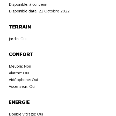
nous contacter au 056 55 52 87.
Disponible:
à convenir
Disponible date:
22 Octobre 2022
www.residentie-lago-di-como.be
TERRAIN
Jardin:
Oui
CONFORT
Meublé:
Non
Alarme:
Oui
Vidéophone:
Oui
Ascenseur:
Oui
ENERGIE
Double vitrage:
Oui